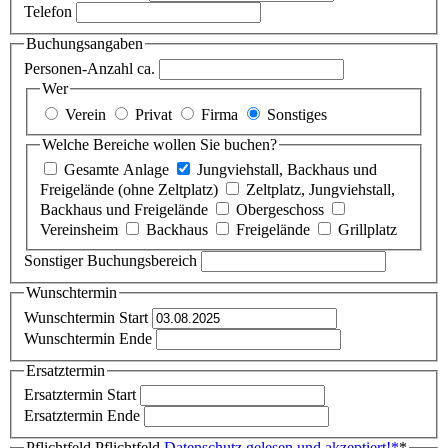
Telefon
Buchungsangaben
Personen-Anzahl ca.
Wer
Verein
Privat
Firma
Sonstiges
Welche Bereiche wollen Sie buchen?
Gesamte Anlage
Jungviehstall, Backhaus und
Freigelände (ohne Zeltplatz)
Zeltplatz, Jungviehstall,
Backhaus und Freigelände
Obergeschoss
Vereinsheim
Backhaus
Freigelände
Grillplatz
Sonstiger Buchungsbereich
Wunschtermin
Wunschtermin Start
Wunschtermin Ende
Ersatztermin
Ersatztermin Start
Ersatztermin Ende
Pflichtfeld
Pflichtfeld
Datenschutz gelesen und akzeptiert!
*
*