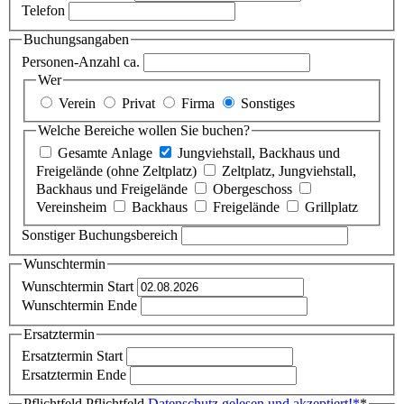
Telefon
Buchungsangaben
Personen-Anzahl ca.
Wer
Verein
Privat
Firma
Sonstiges
Welche Bereiche wollen Sie buchen?
Gesamte Anlage
Jungviehstall, Backhaus und
Freigelände (ohne Zeltplatz)
Zeltplatz, Jungviehstall,
Backhaus und Freigelände
Obergeschoss
Vereinsheim
Backhaus
Freigelände
Grillplatz
Sonstiger Buchungsbereich
Wunschtermin
Wunschtermin Start
Wunschtermin Ende
Ersatztermin
Ersatztermin Start
Ersatztermin Ende
Pflichtfeld
Pflichtfeld
Datenschutz gelesen und akzeptiert!
*
*