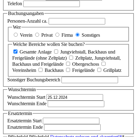
Telefon
Buchungsangaben
Personen-Anzahl ca.
Wer
Verein
Privat
Firma
Sonstiges
Welche Bereiche wollen Sie buchen?
Gesamte Anlage
Jungviehstall, Backhaus und
Freigelände (ohne Zeltplatz)
Zeltplatz, Jungviehstall,
Backhaus und Freigelände
Obergeschoss
Vereinsheim
Backhaus
Freigelände
Grillplatz
Sonstiger Buchungsbereich
Wunschtermin
Wunschtermin Start
Wunschtermin Ende
Ersatztermin
Ersatztermin Start
Ersatztermin Ende
Pflichtfeld
Pflichtfeld
Datenschutz gelesen und akzeptiert!
*
*