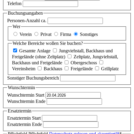
Telefon
Buchungsangaben
Personen-Anzahl ca.
Wer
Verein
Privat
Firma
Sonstiges
Welche Bereiche wollen Sie buchen?
Gesamte Anlage
Jungviehstall, Backhaus und
Freigelände (ohne Zeltplatz)
Zeltplatz, Jungviehstall,
Backhaus und Freigelände
Obergeschoss
Vereinsheim
Backhaus
Freigelände
Grillplatz
Sonstiger Buchungsbereich
Wunschtermin
Wunschtermin Start
Wunschtermin Ende
Ersatztermin
Ersatztermin Start
Ersatztermin Ende
Pflichtfeld
Pflichtfeld
Datenschutz gelesen und akzeptiert!
*
*