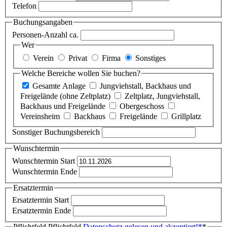
Telefon
Buchungsangaben
Personen-Anzahl ca.
Wer
Verein
Privat
Firma
Sonstiges
Welche Bereiche wollen Sie buchen?
Gesamte Anlage
Jungviehstall, Backhaus und
Freigelände (ohne Zeltplatz)
Zeltplatz, Jungviehstall,
Backhaus und Freigelände
Obergeschoss
Vereinsheim
Backhaus
Freigelände
Grillplatz
Sonstiger Buchungsbereich
Wunschtermin
Wunschtermin Start
Wunschtermin Ende
Ersatztermin
Ersatztermin Start
Ersatztermin Ende
Pflichtfeld
Pflichtfeld
Datenschutz gelesen und akzeptiert!
*
*