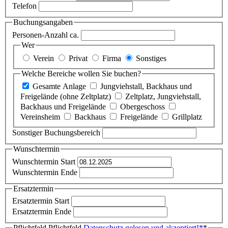
Telefon
Buchungsangaben
Personen-Anzahl ca.
Wer
Verein
Privat
Firma
Sonstiges
Welche Bereiche wollen Sie buchen?
Gesamte Anlage
Jungviehstall, Backhaus und
Freigelände (ohne Zeltplatz)
Zeltplatz, Jungviehstall,
Backhaus und Freigelände
Obergeschoss
Vereinsheim
Backhaus
Freigelände
Grillplatz
Sonstiger Buchungsbereich
Wunschtermin
Wunschtermin Start
Wunschtermin Ende
Ersatztermin
Ersatztermin Start
Ersatztermin Ende
Pflichtfeld
Pflichtfeld
Datenschutz gelesen und akzeptiert!
*
*