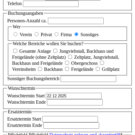
Telefon
Buchungsangaben
Personen-Anzahl ca.
Wer
Verein
Privat
Firma
Sonstiges
Welche Bereiche wollen Sie buchen?
Gesamte Anlage
Jungviehstall, Backhaus und
Freigelände (ohne Zeltplatz)
Zeltplatz, Jungviehstall,
Backhaus und Freigelände
Obergeschoss
Vereinsheim
Backhaus
Freigelände
Grillplatz
Sonstiger Buchungsbereich
Wunschtermin
Wunschtermin Start
Wunschtermin Ende
Ersatztermin
Ersatztermin Start
Ersatztermin Ende
Pflichtfeld
Pflichtfeld
Datenschutz gelesen und akzeptiert!
*
*