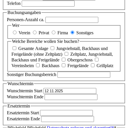
Telefon
Buchungsangaben
Personen-Anzahl ca.
Wer
Verein
Privat
Firma
Sonstiges
Welche Bereiche wollen Sie buchen?
Gesamte Anlage
Jungviehstall, Backhaus und
Freigelände (ohne Zeltplatz)
Zeltplatz, Jungviehstall,
Backhaus und Freigelände
Obergeschoss
Vereinsheim
Backhaus
Freigelände
Grillplatz
Sonstiger Buchungsbereich
Wunschtermin
Wunschtermin Start
Wunschtermin Ende
Ersatztermin
Ersatztermin Start
Ersatztermin Ende
Pflichtfeld
Pflichtfeld
Datenschutz gelesen und akzeptiert!
*
*