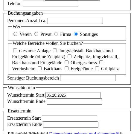
Telefon
Buchungsangaben
Personen-Anzahl ca.
Wer
Verein
Privat
Firma
Sonstiges
Welche Bereiche wollen Sie buchen?
Gesamte Anlage
Jungviehstall, Backhaus und
Freigelände (ohne Zeltplatz)
Zeltplatz, Jungviehstall,
Backhaus und Freigelände
Obergeschoss
Vereinsheim
Backhaus
Freigelände
Grillplatz
Sonstiger Buchungsbereich
Wunschtermin
Wunschtermin Start
Wunschtermin Ende
Ersatztermin
Ersatztermin Start
Ersatztermin Ende
Pflichtfeld
Pflichtfeld
Datenschutz gelesen und akzeptiert!
*
*