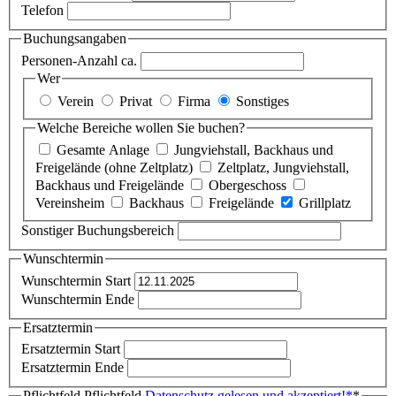
Telefon
Buchungsangaben
Personen-Anzahl ca.
Wer
Verein
Privat
Firma
Sonstiges
Welche Bereiche wollen Sie buchen?
Gesamte Anlage
Jungviehstall, Backhaus und
Freigelände (ohne Zeltplatz)
Zeltplatz, Jungviehstall,
Backhaus und Freigelände
Obergeschoss
Vereinsheim
Backhaus
Freigelände
Grillplatz
Sonstiger Buchungsbereich
Wunschtermin
Wunschtermin Start
Wunschtermin Ende
Ersatztermin
Ersatztermin Start
Ersatztermin Ende
Pflichtfeld
Pflichtfeld
Datenschutz gelesen und akzeptiert!
*
*