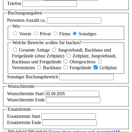
Telefon
Buchungsangaben
Personen-Anzahl ca.
Wer
Verein
Privat
Firma
Sonstiges
Welche Bereiche wollen Sie buchen?
Gesamte Anlage
Jungviehstall, Backhaus und
Freigelände (ohne Zeltplatz)
Zeltplatz, Jungviehstall,
Backhaus und Freigelände
Obergeschoss
Vereinsheim
Backhaus
Freigelände
Grillplatz
Sonstiger Buchungsbereich
Wunschtermin
Wunschtermin Start
Wunschtermin Ende
Ersatztermin
Ersatztermin Start
Ersatztermin Ende
Pflichtfeld
Pflichtfeld
Datenschutz gelesen und akzeptiert!
*
*