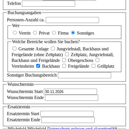
Telefon
Buchungsangaben
Personen-Anzahl ca.
Wer
Verein
Privat
Firma
Sonstiges
Welche Bereiche wollen Sie buchen?
Gesamte Anlage
Jungviehstall, Backhaus und
Freigelände (ohne Zeltplatz)
Zeltplatz, Jungviehstall,
Backhaus und Freigelände
Obergeschoss
Vereinsheim
Backhaus
Freigelände
Grillplatz
Sonstiger Buchungsbereich
Wunschtermin
Wunschtermin Start
Wunschtermin Ende
Ersatztermin
Ersatztermin Start
Ersatztermin Ende
Pflichtfeld
Pflichtfeld
Datenschutz gelesen und akzeptiert!
*
*