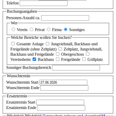
Telefon
Buchungsangaben
Personen-Anzahl ca.
Wer
Verein
Privat
Firma
Sonstiges
Welche Bereiche wollen Sie buchen?
Gesamte Anlage
Jungviehstall, Backhaus und
Freigelände (ohne Zeltplatz)
Zeltplatz, Jungviehstall,
Backhaus und Freigelände
Obergeschoss
Vereinsheim
Backhaus
Freigelände
Grillplatz
Sonstiger Buchungsbereich
Wunschtermin
Wunschtermin Start
Wunschtermin Ende
Ersatztermin
Ersatztermin Start
Ersatztermin Ende
Pflichtfeld
Pflichtfeld
Datenschutz gelesen und akzeptiert!
*
*