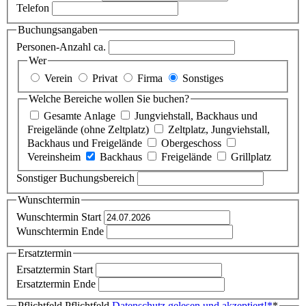
Telefon
Buchungsangaben
Personen-Anzahl ca.
Wer
Verein
Privat
Firma
Sonstiges
Welche Bereiche wollen Sie buchen?
Gesamte Anlage
Jungviehstall, Backhaus und
Freigelände (ohne Zeltplatz)
Zeltplatz, Jungviehstall,
Backhaus und Freigelände
Obergeschoss
Vereinsheim
Backhaus
Freigelände
Grillplatz
Sonstiger Buchungsbereich
Wunschtermin
Wunschtermin Start
Wunschtermin Ende
Ersatztermin
Ersatztermin Start
Ersatztermin Ende
Pflichtfeld
Pflichtfeld
Datenschutz gelesen und akzeptiert!
*
*