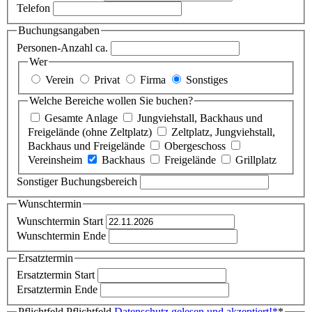
Telefon
Buchungsangaben
Personen-Anzahl ca.
Wer
Verein
Privat
Firma
Sonstiges
Welche Bereiche wollen Sie buchen?
Gesamte Anlage
Jungviehstall, Backhaus und
Freigelände (ohne Zeltplatz)
Zeltplatz, Jungviehstall,
Backhaus und Freigelände
Obergeschoss
Vereinsheim
Backhaus
Freigelände
Grillplatz
Sonstiger Buchungsbereich
Wunschtermin
Wunschtermin Start
Wunschtermin Ende
Ersatztermin
Ersatztermin Start
Ersatztermin Ende
Pflichtfeld
Pflichtfeld
Datenschutz gelesen und akzeptiert!
*
*