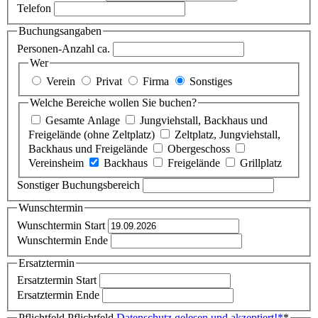
Telefon
Buchungsangaben
Personen-Anzahl ca.
Wer
Verein
Privat
Firma
Sonstiges
Welche Bereiche wollen Sie buchen?
Gesamte Anlage
Jungviehstall, Backhaus und
Freigelände (ohne Zeltplatz)
Zeltplatz, Jungviehstall,
Backhaus und Freigelände
Obergeschoss
Vereinsheim
Backhaus
Freigelände
Grillplatz
Sonstiger Buchungsbereich
Wunschtermin
Wunschtermin Start
Wunschtermin Ende
Ersatztermin
Ersatztermin Start
Ersatztermin Ende
Pflichtfeld
Pflichtfeld
Datenschutz gelesen und akzeptiert!
*
*