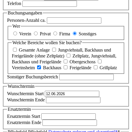
Telefon
Buchungsangaben
Personen-Anzahl ca.
Wer
Verein
Privat
Firma
Sonstiges
Welche Bereiche wollen Sie buchen?
Gesamte Anlage
Jungviehstall, Backhaus und
Freigelände (ohne Zeltplatz)
Zeltplatz, Jungviehstall,
Backhaus und Freigelände
Obergeschoss
Vereinsheim
Backhaus
Freigelände
Grillplatz
Sonstiger Buchungsbereich
Wunschtermin
Wunschtermin Start
Wunschtermin Ende
Ersatztermin
Ersatztermin Start
Ersatztermin Ende
Pflichtfeld
Pflichtfeld
Datenschutz gelesen und akzeptiert!
*
*