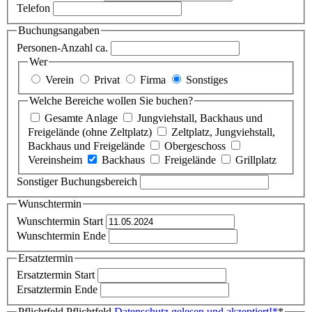
Telefon
Buchungsangaben
Personen-Anzahl ca.
Wer
Verein
Privat
Firma
Sonstiges
Welche Bereiche wollen Sie buchen?
Gesamte Anlage
Jungviehstall, Backhaus und
Freigelände (ohne Zeltplatz)
Zeltplatz, Jungviehstall,
Backhaus und Freigelände
Obergeschoss
Vereinsheim
Backhaus
Freigelände
Grillplatz
Sonstiger Buchungsbereich
Wunschtermin
Wunschtermin Start
Wunschtermin Ende
Ersatztermin
Ersatztermin Start
Ersatztermin Ende
Pflichtfeld
Pflichtfeld
Datenschutz gelesen und akzeptiert!
*
*