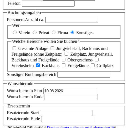
Telefon
Buchungsangaben
Personen-Anzahl ca.
Wer
Verein
Privat
Firma
Sonstiges
Welche Bereiche wollen Sie buchen?
Gesamte Anlage
Jungviehstall, Backhaus und
Freigelände (ohne Zeltplatz)
Zeltplatz, Jungviehstall,
Backhaus und Freigelände
Obergeschoss
Vereinsheim
Backhaus
Freigelände
Grillplatz
Sonstiger Buchungsbereich
Wunschtermin
Wunschtermin Start
Wunschtermin Ende
Ersatztermin
Ersatztermin Start
Ersatztermin Ende
Pflichtfeld
Pflichtfeld
Datenschutz gelesen und akzeptiert!
*
*