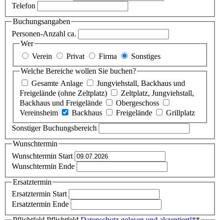
Telefon
Buchungsangaben
Personen-Anzahl ca.
Wer
Verein
Privat
Firma
Sonstiges
Welche Bereiche wollen Sie buchen?
Gesamte Anlage
Jungviehstall, Backhaus und
Freigelände (ohne Zeltplatz)
Zeltplatz, Jungviehstall,
Backhaus und Freigelände
Obergeschoss
Vereinsheim
Backhaus
Freigelände
Grillplatz
Sonstiger Buchungsbereich
Wunschtermin
Wunschtermin Start
Wunschtermin Ende
Ersatztermin
Ersatztermin Start
Ersatztermin Ende
Pflichtfeld
Pflichtfeld
Datenschutz gelesen und akzeptiert!
*
*