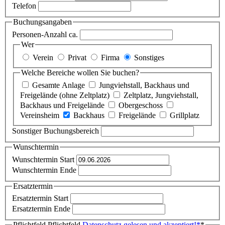
Telefon
Buchungsangaben
Personen-Anzahl ca.
Wer
Verein
Privat
Firma
Sonstiges
Welche Bereiche wollen Sie buchen?
Gesamte Anlage
Jungviehstall, Backhaus und
Freigelände (ohne Zeltplatz)
Zeltplatz, Jungviehstall,
Backhaus und Freigelände
Obergeschoss
Vereinsheim
Backhaus
Freigelände
Grillplatz
Sonstiger Buchungsbereich
Wunschtermin
Wunschtermin Start
Wunschtermin Ende
Ersatztermin
Ersatztermin Start
Ersatztermin Ende
Pflichtfeld
Pflichtfeld
Datenschutz gelesen und akzeptiert!
*
*