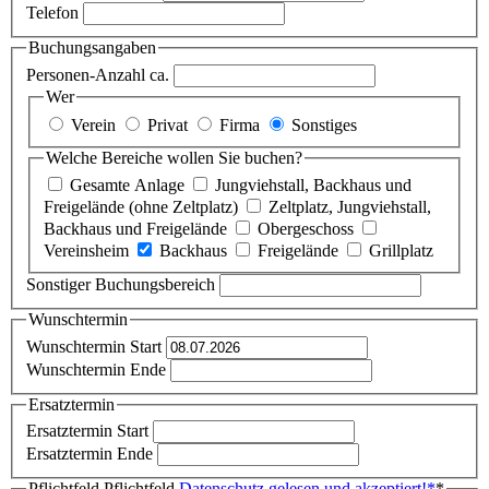
Telefon
Buchungsangaben
Personen-Anzahl ca.
Wer
Verein
Privat
Firma
Sonstiges
Welche Bereiche wollen Sie buchen?
Gesamte Anlage
Jungviehstall, Backhaus und
Freigelände (ohne Zeltplatz)
Zeltplatz, Jungviehstall,
Backhaus und Freigelände
Obergeschoss
Vereinsheim
Backhaus
Freigelände
Grillplatz
Sonstiger Buchungsbereich
Wunschtermin
Wunschtermin Start
Wunschtermin Ende
Ersatztermin
Ersatztermin Start
Ersatztermin Ende
Pflichtfeld
Pflichtfeld
Datenschutz gelesen und akzeptiert!
*
*