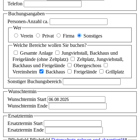
Telefon
Buchungsangaben
Personen-Anzahl ca.
Wer
Verein
Privat
Firma
Sonstiges
Welche Bereiche wollen Sie buchen?
Gesamte Anlage
Jungviehstall, Backhaus und
Freigelände (ohne Zeltplatz)
Zeltplatz, Jungviehstall,
Backhaus und Freigelände
Obergeschoss
Vereinsheim
Backhaus
Freigelände
Grillplatz
Sonstiger Buchungsbereich
Wunschtermin
Wunschtermin Start
Wunschtermin Ende
Ersatztermin
Ersatztermin Start
Ersatztermin Ende
Pflichtfeld
Pflichtfeld
Datenschutz gelesen und akzeptiert!
*
*