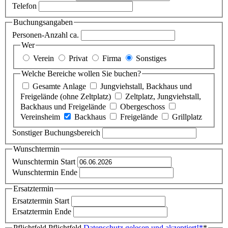
Telefon
Buchungsangaben
Personen-Anzahl ca.
Wer
Verein
Privat
Firma
Sonstiges
Welche Bereiche wollen Sie buchen?
Gesamte Anlage
Jungviehstall, Backhaus und
Freigelände (ohne Zeltplatz)
Zeltplatz, Jungviehstall,
Backhaus und Freigelände
Obergeschoss
Vereinsheim
Backhaus
Freigelände
Grillplatz
Sonstiger Buchungsbereich
Wunschtermin
Wunschtermin Start
Wunschtermin Ende
Ersatztermin
Ersatztermin Start
Ersatztermin Ende
Pflichtfeld
Pflichtfeld
Datenschutz gelesen und akzeptiert!
*
*