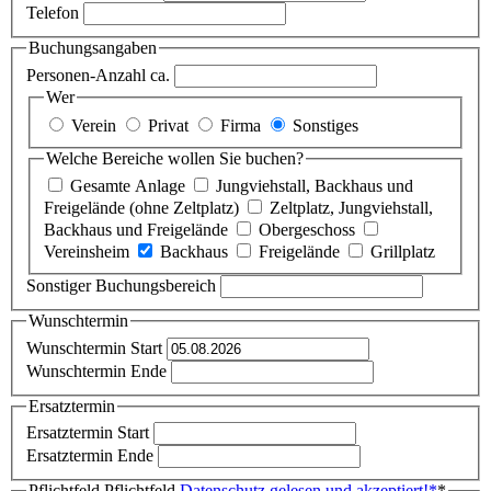
Telefon
Buchungsangaben
Personen-Anzahl ca.
Wer
Verein
Privat
Firma
Sonstiges
Welche Bereiche wollen Sie buchen?
Gesamte Anlage
Jungviehstall, Backhaus und
Freigelände (ohne Zeltplatz)
Zeltplatz, Jungviehstall,
Backhaus und Freigelände
Obergeschoss
Vereinsheim
Backhaus
Freigelände
Grillplatz
Sonstiger Buchungsbereich
Wunschtermin
Wunschtermin Start
Wunschtermin Ende
Ersatztermin
Ersatztermin Start
Ersatztermin Ende
Pflichtfeld
Pflichtfeld
Datenschutz gelesen und akzeptiert!
*
*