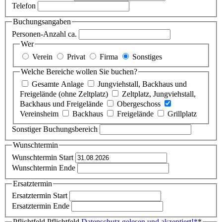
Telefon
Buchungsangaben
Personen-Anzahl ca.
Wer
Verein
Privat
Firma
Sonstiges
Welche Bereiche wollen Sie buchen?
Gesamte Anlage
Jungviehstall, Backhaus und
Freigelände (ohne Zeltplatz)
Zeltplatz, Jungviehstall,
Backhaus und Freigelände
Obergeschoss
Vereinsheim
Backhaus
Freigelände
Grillplatz
Sonstiger Buchungsbereich
Wunschtermin
Wunschtermin Start
Wunschtermin Ende
Ersatztermin
Ersatztermin Start
Ersatztermin Ende
Pflichtfeld
Pflichtfeld
Datenschutz gelesen und akzeptiert!
*
*