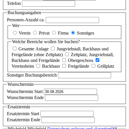
Telefon
Buchungsangaben
Personen-Anzahl ca.
Wer
Verein
Privat
Firma
Sonstiges
Welche Bereiche wollen Sie buchen?
Gesamte Anlage
Jungviehstall, Backhaus und
Freigelände (ohne Zeltplatz)
Zeltplatz, Jungviehstall,
Backhaus und Freigelände
Obergeschoss
Vereinsheim
Backhaus
Freigelände
Grillplatz
Sonstiger Buchungsbereich
Wunschtermin
Wunschtermin Start
Wunschtermin Ende
Ersatztermin
Ersatztermin Start
Ersatztermin Ende
Pflichtfeld
Pflichtfeld
Datenschutz gelesen und akzeptiert!
*
*