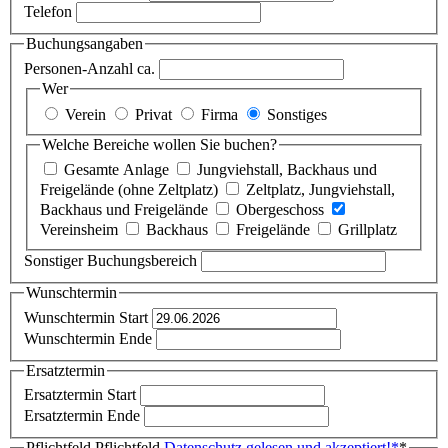
Telefon
Buchungsangaben
Personen-Anzahl ca.
Wer
Verein
Privat
Firma
Sonstiges
Welche Bereiche wollen Sie buchen?
Gesamte Anlage
Jungviehstall, Backhaus und
Freigelände (ohne Zeltplatz)
Zeltplatz, Jungviehstall,
Backhaus und Freigelände
Obergeschoss
Vereinsheim
Backhaus
Freigelände
Grillplatz
Sonstiger Buchungsbereich
Wunschtermin
Wunschtermin Start
Wunschtermin Ende
Ersatztermin
Ersatztermin Start
Ersatztermin Ende
Pflichtfeld
Pflichtfeld
Datenschutz gelesen und akzeptiert!
*
*