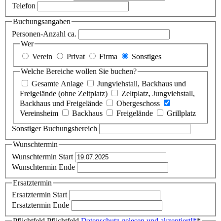
Telefon
Buchungsangaben
Personen-Anzahl ca.
Wer
Verein
Privat
Firma
Sonstiges
Welche Bereiche wollen Sie buchen?
Gesamte Anlage
Jungviehstall, Backhaus und
Freigelände (ohne Zeltplatz)
Zeltplatz, Jungviehstall,
Backhaus und Freigelände
Obergeschoss
Vereinsheim
Backhaus
Freigelände
Grillplatz
Sonstiger Buchungsbereich
Wunschtermin
Wunschtermin Start
Wunschtermin Ende
Ersatztermin
Ersatztermin Start
Ersatztermin Ende
Pflichtfeld
Pflichtfeld
Datenschutz gelesen und akzeptiert!
*
*