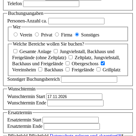
Telefon
Buchungsangaben
Personen-Anzahl ca.
Wer
Verein
Privat
Firma
Sonstiges
Welche Bereiche wollen Sie buchen?
Gesamte Anlage
Jungviehstall, Backhaus und
Freigelände (ohne Zeltplatz)
Zeltplatz, Jungviehstall,
Backhaus und Freigelände
Obergeschoss
Vereinsheim
Backhaus
Freigelände
Grillplatz
Sonstiger Buchungsbereich
Wunschtermin
Wunschtermin Start
Wunschtermin Ende
Ersatztermin
Ersatztermin Start
Ersatztermin Ende
Pflichtfeld
Pflichtfeld
Datenschutz gelesen und akzeptiert!
*
*