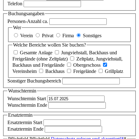
Telefon
Buchungsangaben
Personen-Anzahl ca.
Wer
Verein
Privat
Firma
Sonstiges
Welche Bereiche wollen Sie buchen?
Gesamte Anlage
Jungviehstall, Backhaus und
Freigelände (ohne Zeltplatz)
Zeltplatz, Jungviehstall,
Backhaus und Freigelände
Obergeschoss
Vereinsheim
Backhaus
Freigelände
Grillplatz
Sonstiger Buchungsbereich
Wunschtermin
Wunschtermin Start
Wunschtermin Ende
Ersatztermin
Ersatztermin Start
Ersatztermin Ende
Pflichtfeld
Pflichtfeld
Datenschutz gelesen und akzeptiert!
*
*