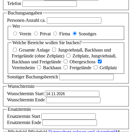
Telefon
Buchungsangaben
Personen-Anzahl ca.
Wer
Verein
Privat
Firma
Sonstiges
Welche Bereiche wollen Sie buchen?
Gesamte Anlage
Jungviehstall, Backhaus und
Freigelände (ohne Zeltplatz)
Zeltplatz, Jungviehstall,
Backhaus und Freigelände
Obergeschoss
Vereinsheim
Backhaus
Freigelände
Grillplatz
Sonstiger Buchungsbereich
Wunschtermin
Wunschtermin Start
Wunschtermin Ende
Ersatztermin
Ersatztermin Start
Ersatztermin Ende
Pflichtfeld
Pflichtfeld
Datenschutz gelesen und akzeptiert!
*
*