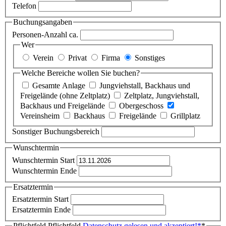
Telefon
Buchungsangaben
Personen-Anzahl ca.
Wer
Verein
Privat
Firma
Sonstiges
Welche Bereiche wollen Sie buchen?
Gesamte Anlage
Jungviehstall, Backhaus und
Freigelände (ohne Zeltplatz)
Zeltplatz, Jungviehstall,
Backhaus und Freigelände
Obergeschoss
Vereinsheim
Backhaus
Freigelände
Grillplatz
Sonstiger Buchungsbereich
Wunschtermin
Wunschtermin Start
Wunschtermin Ende
Ersatztermin
Ersatztermin Start
Ersatztermin Ende
Pflichtfeld
Pflichtfeld
Datenschutz gelesen und akzeptiert!
*
*