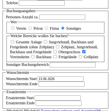
Telefon
Buchungsangaben
Personen-Anzahl ca.
Wer
Verein
Privat
Firma
Sonstiges
Welche Bereiche wollen Sie buchen?
Gesamte Anlage
Jungviehstall, Backhaus und
Freigelände (ohne Zeltplatz)
Zeltplatz, Jungviehstall,
Backhaus und Freigelände
Obergeschoss
Vereinsheim
Backhaus
Freigelände
Grillplatz
Sonstiger Buchungsbereich
Wunschtermin
Wunschtermin Start
Wunschtermin Ende
Ersatztermin
Ersatztermin Start
Ersatztermin Ende
Pflichtfeld
Pflichtfeld
Datenschutz gelesen und akzeptiert!
*
*