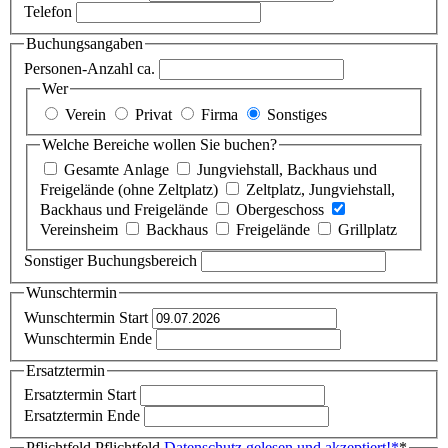
Telefon
Buchungsangaben
Personen-Anzahl ca.
Wer
Verein
Privat
Firma
Sonstiges
Welche Bereiche wollen Sie buchen?
Gesamte Anlage
Jungviehstall, Backhaus und
Freigelände (ohne Zeltplatz)
Zeltplatz, Jungviehstall,
Backhaus und Freigelände
Obergeschoss
Vereinsheim
Backhaus
Freigelände
Grillplatz
Sonstiger Buchungsbereich
Wunschtermin
Wunschtermin Start
Wunschtermin Ende
Ersatztermin
Ersatztermin Start
Ersatztermin Ende
Pflichtfeld
Pflichtfeld
Datenschutz gelesen und akzeptiert!
*
*