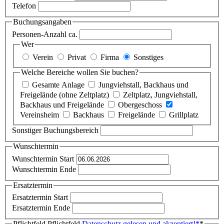
Telefon
Buchungsangaben
Personen-Anzahl ca.
Wer
Verein
Privat
Firma
Sonstiges
Welche Bereiche wollen Sie buchen?
Gesamte Anlage
Jungviehstall, Backhaus und
Freigelände (ohne Zeltplatz)
Zeltplatz, Jungviehstall,
Backhaus und Freigelände
Obergeschoss
Vereinsheim
Backhaus
Freigelände
Grillplatz
Sonstiger Buchungsbereich
Wunschtermin
Wunschtermin Start
Wunschtermin Ende
Ersatztermin
Ersatztermin Start
Ersatztermin Ende
Pflichtfeld
Pflichtfeld
Datenschutz gelesen und akzeptiert!
*
*