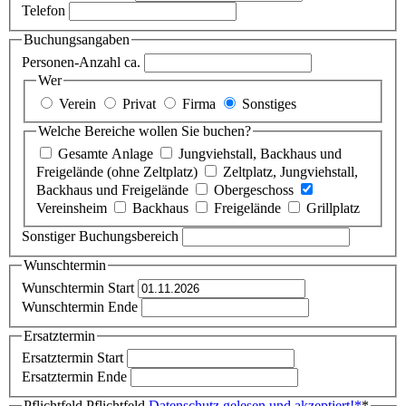
Telefon
Buchungsangaben
Personen-Anzahl ca.
Wer
Verein
Privat
Firma
Sonstiges
Welche Bereiche wollen Sie buchen?
Gesamte Anlage
Jungviehstall, Backhaus und
Freigelände (ohne Zeltplatz)
Zeltplatz, Jungviehstall,
Backhaus und Freigelände
Obergeschoss
Vereinsheim
Backhaus
Freigelände
Grillplatz
Sonstiger Buchungsbereich
Wunschtermin
Wunschtermin Start
Wunschtermin Ende
Ersatztermin
Ersatztermin Start
Ersatztermin Ende
Pflichtfeld
Pflichtfeld
Datenschutz gelesen und akzeptiert!
*
*