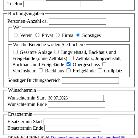
Telefon
Buchungsangaben
Personen-Anzahl ca.
Wer
Verein
Privat
Firma
Sonstiges
Welche Bereiche wollen Sie buchen?
Gesamte Anlage
Jungviehstall, Backhaus und
Freigelände (ohne Zeltplatz)
Zeltplatz, Jungviehstall,
Backhaus und Freigelände
Obergeschoss
Vereinsheim
Backhaus
Freigelände
Grillplatz
Sonstiger Buchungsbereich
Wunschtermin
Wunschtermin Start
Wunschtermin Ende
Ersatztermin
Ersatztermin Start
Ersatztermin Ende
Pflichtfeld
Pflichtfeld
Datenschutz gelesen und akzeptiert!
*
*