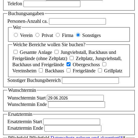
Telefon
Buchungsangaben
Personen-Anzahl ca.
Wer
Verein
Privat
Firma
Sonstiges
Welche Bereiche wollen Sie buchen?
Gesamte Anlage
Jungviehstall, Backhaus und
Freigelände (ohne Zeltplatz)
Zeltplatz, Jungviehstall,
Backhaus und Freigelände
Obergeschoss
Vereinsheim
Backhaus
Freigelände
Grillplatz
Sonstiger Buchungsbereich
Wunschtermin
Wunschtermin Start
Wunschtermin Ende
Ersatztermin
Ersatztermin Start
Ersatztermin Ende
Pflichtfeld
Pflichtfeld
Datenschutz gelesen und akzeptiert!
*
*