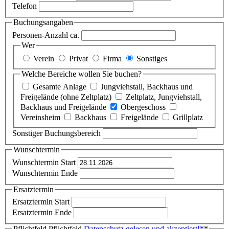
Telefon
Buchungsangaben
Personen-Anzahl ca.
Wer
Verein
Privat
Firma
Sonstiges
Welche Bereiche wollen Sie buchen?
Gesamte Anlage
Jungviehstall, Backhaus und
Freigelände (ohne Zeltplatz)
Zeltplatz, Jungviehstall,
Backhaus und Freigelände
Obergeschoss
Vereinsheim
Backhaus
Freigelände
Grillplatz
Sonstiger Buchungsbereich
Wunschtermin
Wunschtermin Start
Wunschtermin Ende
Ersatztermin
Ersatztermin Start
Ersatztermin Ende
Pflichtfeld
Pflichtfeld
Datenschutz gelesen und akzeptiert!
*
*