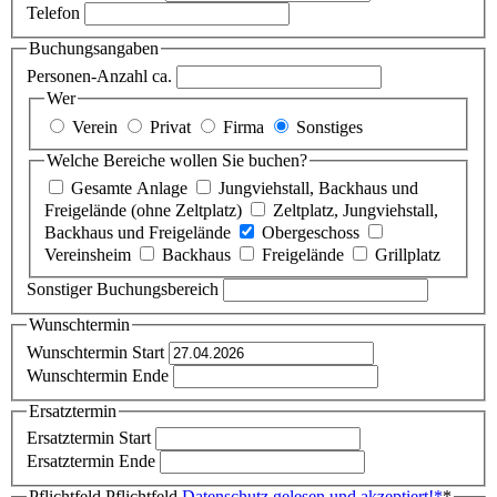
Telefon
Buchungsangaben
Personen-Anzahl ca.
Wer
Verein
Privat
Firma
Sonstiges
Welche Bereiche wollen Sie buchen?
Gesamte Anlage
Jungviehstall, Backhaus und
Freigelände (ohne Zeltplatz)
Zeltplatz, Jungviehstall,
Backhaus und Freigelände
Obergeschoss
Vereinsheim
Backhaus
Freigelände
Grillplatz
Sonstiger Buchungsbereich
Wunschtermin
Wunschtermin Start
Wunschtermin Ende
Ersatztermin
Ersatztermin Start
Ersatztermin Ende
Pflichtfeld
Pflichtfeld
Datenschutz gelesen und akzeptiert!
*
*