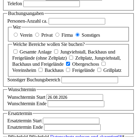
Telefon
Buchungsangaben
Personen-Anzahl ca.
Wer
Verein
Privat
Firma
Sonstiges
Welche Bereiche wollen Sie buchen?
Gesamte Anlage
Jungviehstall, Backhaus und
Freigelände (ohne Zeltplatz)
Zeltplatz, Jungviehstall,
Backhaus und Freigelände
Obergeschoss
Vereinsheim
Backhaus
Freigelände
Grillplatz
Sonstiger Buchungsbereich
Wunschtermin
Wunschtermin Start
Wunschtermin Ende
Ersatztermin
Ersatztermin Start
Ersatztermin Ende
Pflichtfeld
Pflichtfeld
Datenschutz gelesen und akzeptiert!
*
*