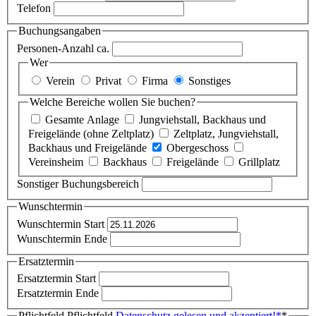
Telefon
Buchungsangaben
Personen-Anzahl ca.
Wer
Verein
Privat
Firma
Sonstiges
Welche Bereiche wollen Sie buchen?
Gesamte Anlage
Jungviehstall, Backhaus und
Freigelände (ohne Zeltplatz)
Zeltplatz, Jungviehstall,
Backhaus und Freigelände
Obergeschoss
Vereinsheim
Backhaus
Freigelände
Grillplatz
Sonstiger Buchungsbereich
Wunschtermin
Wunschtermin Start
Wunschtermin Ende
Ersatztermin
Ersatztermin Start
Ersatztermin Ende
Pflichtfeld
Pflichtfeld
Datenschutz gelesen und akzeptiert!
*
*