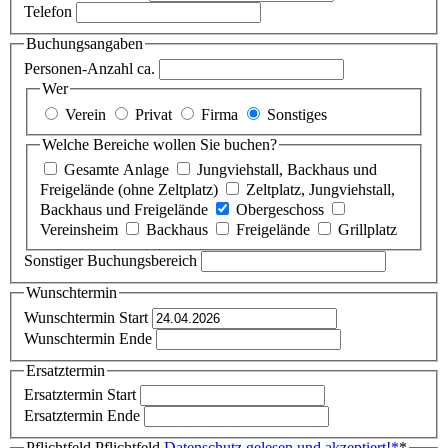
Telefon
Buchungsangaben
Personen-Anzahl ca.
Wer
Verein
Privat
Firma
Sonstiges
Welche Bereiche wollen Sie buchen?
Gesamte Anlage
Jungviehstall, Backhaus und
Freigelände (ohne Zeltplatz)
Zeltplatz, Jungviehstall,
Backhaus und Freigelände
Obergeschoss
Vereinsheim
Backhaus
Freigelände
Grillplatz
Sonstiger Buchungsbereich
Wunschtermin
Wunschtermin Start
Wunschtermin Ende
Ersatztermin
Ersatztermin Start
Ersatztermin Ende
Pflichtfeld
Pflichtfeld
Datenschutz gelesen und akzeptiert!
*
*