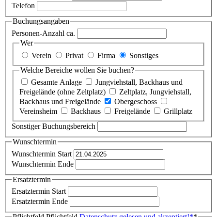
Telefon
Buchungsangaben
Personen-Anzahl ca.
Wer
Verein
Privat
Firma
Sonstiges
Welche Bereiche wollen Sie buchen?
Gesamte Anlage
Jungviehstall, Backhaus und
Freigelände (ohne Zeltplatz)
Zeltplatz, Jungviehstall,
Backhaus und Freigelände
Obergeschoss
Vereinsheim
Backhaus
Freigelände
Grillplatz
Sonstiger Buchungsbereich
Wunschtermin
Wunschtermin Start
Wunschtermin Ende
Ersatztermin
Ersatztermin Start
Ersatztermin Ende
Pflichtfeld
Pflichtfeld
Datenschutz gelesen und akzeptiert!
*
*