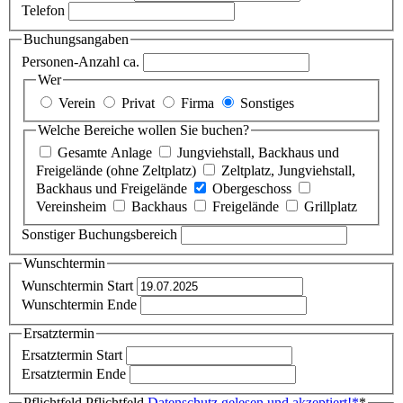
Telefon
Buchungsangaben
Personen-Anzahl ca.
Wer
Verein
Privat
Firma
Sonstiges
Welche Bereiche wollen Sie buchen?
Gesamte Anlage
Jungviehstall, Backhaus und
Freigelände (ohne Zeltplatz)
Zeltplatz, Jungviehstall,
Backhaus und Freigelände
Obergeschoss
Vereinsheim
Backhaus
Freigelände
Grillplatz
Sonstiger Buchungsbereich
Wunschtermin
Wunschtermin Start
Wunschtermin Ende
Ersatztermin
Ersatztermin Start
Ersatztermin Ende
Pflichtfeld
Pflichtfeld
Datenschutz gelesen und akzeptiert!
*
*