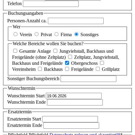
Telefon
Buchungsangaben
Personen-Anzahl ca.
Wer
Verein
Privat
Firma
Sonstiges
Welche Bereiche wollen Sie buchen?
Gesamte Anlage
Jungviehstall, Backhaus und
Freigelände (ohne Zeltplatz)
Zeltplatz, Jungviehstall,
Backhaus und Freigelände
Obergeschoss
Vereinsheim
Backhaus
Freigelände
Grillplatz
Sonstiger Buchungsbereich
Wunschtermin
Wunschtermin Start
Wunschtermin Ende
Ersatztermin
Ersatztermin Start
Ersatztermin Ende
Pflichtfeld
Pflichtfeld
Datenschutz gelesen und akzeptiert!
*
*