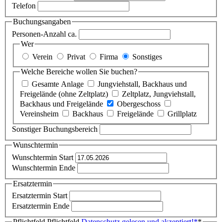
Telefon
Buchungsangaben
Personen-Anzahl ca.
Wer
Verein
Privat
Firma
Sonstiges
Welche Bereiche wollen Sie buchen?
Gesamte Anlage
Jungviehstall, Backhaus und
Freigelände (ohne Zeltplatz)
Zeltplatz, Jungviehstall,
Backhaus und Freigelände
Obergeschoss
Vereinsheim
Backhaus
Freigelände
Grillplatz
Sonstiger Buchungsbereich
Wunschtermin
Wunschtermin Start
Wunschtermin Ende
Ersatztermin
Ersatztermin Start
Ersatztermin Ende
Pflichtfeld
Pflichtfeld
Datenschutz gelesen und akzeptiert!
*
*