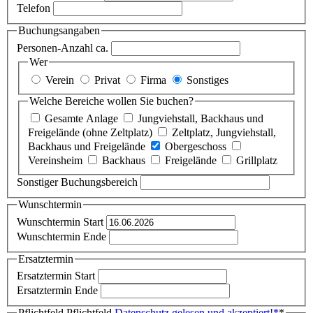
Telefon
Buchungsangaben
Personen-Anzahl ca.
Wer
Verein
Privat
Firma
Sonstiges
Welche Bereiche wollen Sie buchen?
Gesamte Anlage
Jungviehstall, Backhaus und
Freigelände (ohne Zeltplatz)
Zeltplatz, Jungviehstall,
Backhaus und Freigelände
Obergeschoss
Vereinsheim
Backhaus
Freigelände
Grillplatz
Sonstiger Buchungsbereich
Wunschtermin
Wunschtermin Start
Wunschtermin Ende
Ersatztermin
Ersatztermin Start
Ersatztermin Ende
Pflichtfeld
Pflichtfeld
Datenschutz gelesen und akzeptiert!
*
*