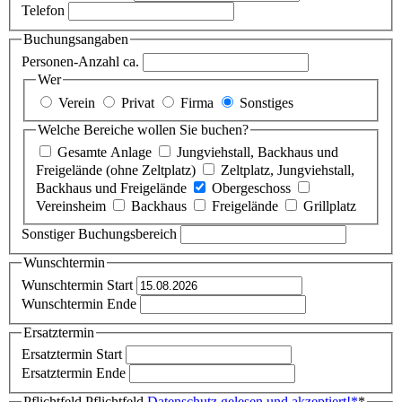
Telefon
Buchungsangaben
Personen-Anzahl ca.
Wer
Verein
Privat
Firma
Sonstiges
Welche Bereiche wollen Sie buchen?
Gesamte Anlage
Jungviehstall, Backhaus und
Freigelände (ohne Zeltplatz)
Zeltplatz, Jungviehstall,
Backhaus und Freigelände
Obergeschoss
Vereinsheim
Backhaus
Freigelände
Grillplatz
Sonstiger Buchungsbereich
Wunschtermin
Wunschtermin Start
Wunschtermin Ende
Ersatztermin
Ersatztermin Start
Ersatztermin Ende
Pflichtfeld
Pflichtfeld
Datenschutz gelesen und akzeptiert!
*
*